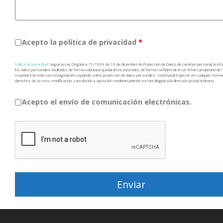
Acepto la política de privacidad
*
Política de privacidad
: Según la Ley Orgánica 15/1999 de 13 de diciembre de Protección de Datos de carácter personal, le i
los datos personales facilitados de forma voluntaria quedarán incorporados de forma confidencial en un fichero propiedad de 
respetará en todo caso la legislación española sobre protección de datos personales. Usted podrá ejercer en cualquier mom
derechos de acceso, modificación, cancelación y oposición mediante petición escrita dirigida a la dirección postal ordinaria.
Acepto el envío de comunicación electrónicas.