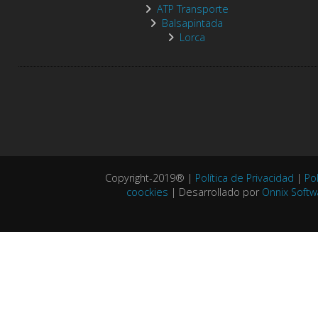
ATP Transporte
Balsapintada
Lorca
Copyright-2019® |
Política de Privacidad
|
Pol
coockies
| Desarrollado por
Onnix Softw