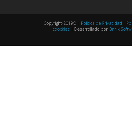
Copyright-2019® |
Política de Privacidad
|
Pol
coockies
| Desarrollado por
Onnix Softw